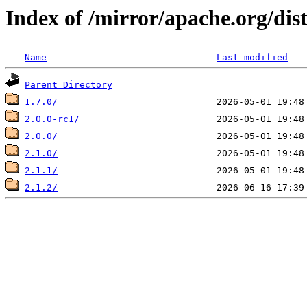
Index of /mirror/apache.org/dis
Name
Last modified
Parent Directory
1.7.0/
2.0.0-rc1/
2.0.0/
2.1.0/
2.1.1/
2.1.2/